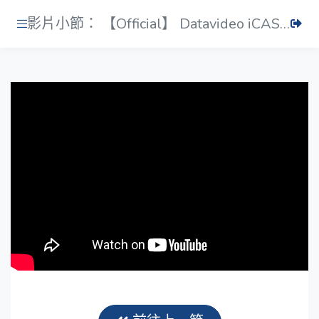
影片小節： 【Official】 Datavideo iCAST 10NDI MARK II 4-Channel All-in-one Streaming Switcher Top 6 Features